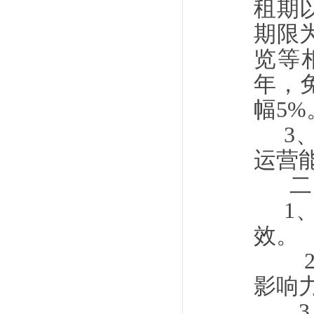
租期
期限
览等
年，
幅5%
3
运营
二
1
效。
2、
影响
3、