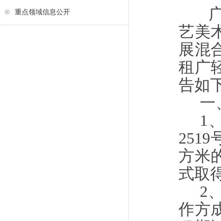
重点领域信息公开
艺美
展混
租广
告如
一
1
251
方米
式取
2
作方