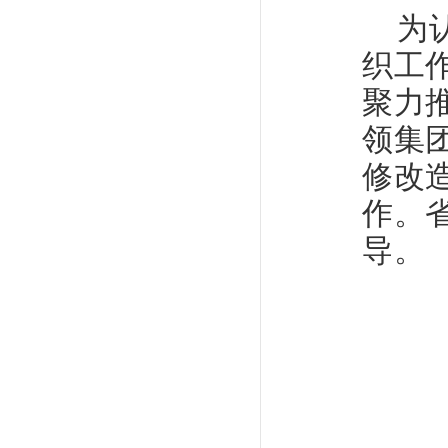
为
织工
聚力
领集
修改
作。
导。